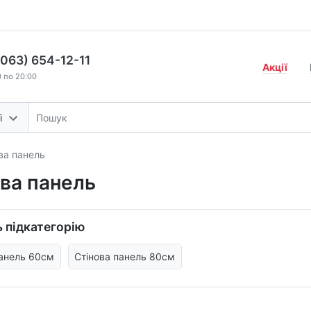
(063) 654-12-11
Акції
0 по 20:00
ї
ва панель
ва панель
 підкатегорію
панель 60см
Стінова панель 80см