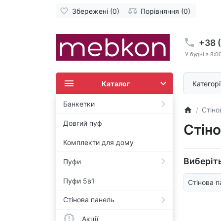
Збережені (0)
Порівняння (0)
+38 
У будні з 8:0
Каталог
Категорі
Банкетки
Стіно
Довгий пуф
Стіно
Комплекти для дому
Виберіть
Пуфи
Пуфи 5в1
Стінова 
Стінова панель
Акції