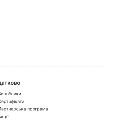
датково
Виробники
Сертифікати
Партнерська програма
Акції